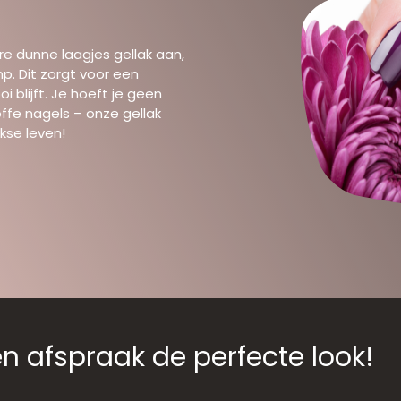
e dunne laagjes gellak aan,
mp. Dit zorgt voor een
 blijft. Je hoeft je geen
fe nagels – onze gellak
jkse leven!
 afspraak de perfecte look!