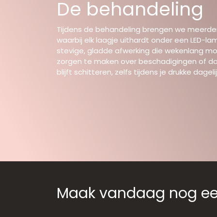
De behandeling
Tijdens de behandeling brengen we meerder
waarbij elk laagje uithardt onder een LED-la
stevige, gladde afwerking die wekenlang mooi
zorgen te maken over beschadigingen of dof
blijft schitteren, zelfs tijdens je drukke dageli
Maak vandaag nog een