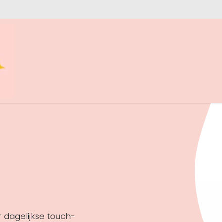
Behandelingen
Prijzen
Blog
Contact
FAQ
C
er dagelijkse touch-