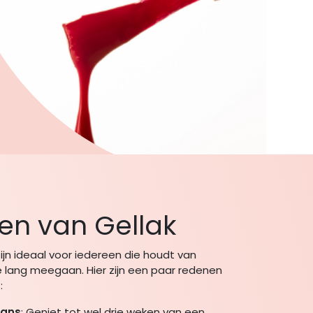
en van Gellak
jn ideaal voor iedereen die houdt van
e lang meegaan. Hier zijn een paar redenen
:
lans
: Geniet tot wel drie weken van een