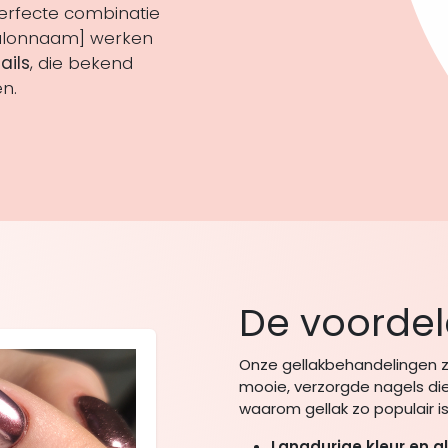
rfecte combinatie
 Salonnaam] werken
ails
, die bekend
en.
De voordel
Onze gellakbehandelingen zi
mooie, verzorgde nagels di
waarom gellak zo populair is
Langdurige kleur en g