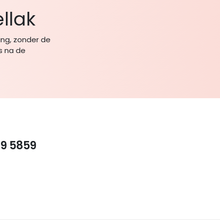
llak
ling, zonder de
ls na de
29 5859