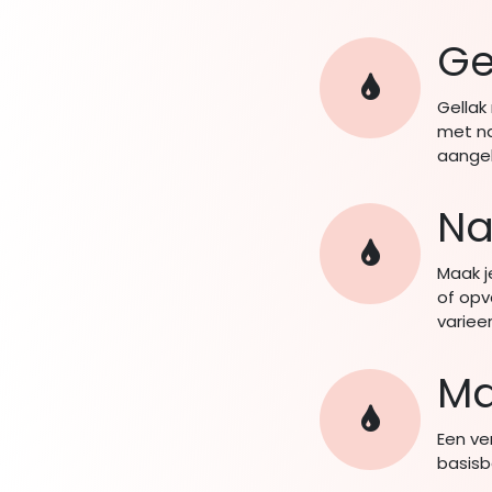
Ge
Gellak
met na
aangeb
Nai
Maak j
of opva
variee
Ma
Een ve
basisb