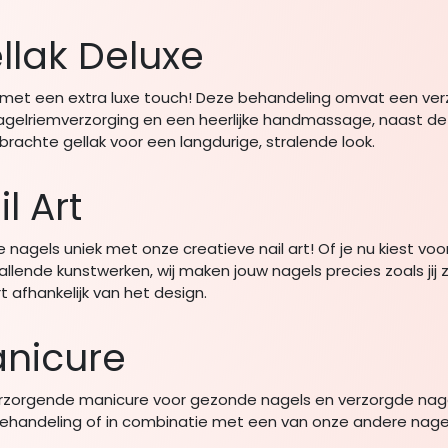
llak Deluxe
 met een extra luxe touch! Deze behandeling omvat een ve
gelriemverzorging en een heerlijke handmassage, naast de
rachte gellak voor een langdurige, stralende look.
l Art
e nagels uniek met onze creatieve nail art! Of je nu kiest voo
llende kunstwerken, wij maken jouw nagels precies zoals jij ze
rt afhankelijk van het design.
nicure
rzorgende manicure voor gezonde nagels en verzorgde nagel
ehandeling of in combinatie met een van onze andere nage