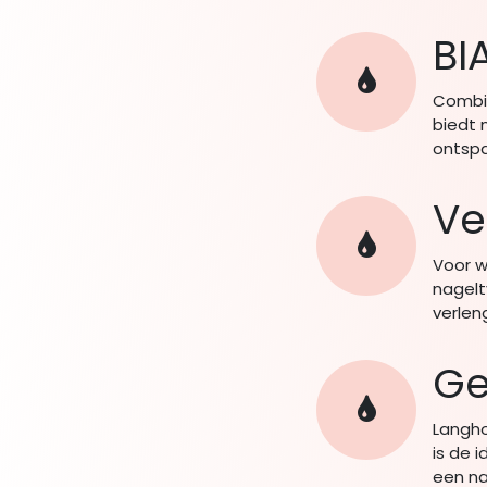
BI
Combin
biedt 
ontspa
Ve
Voor w
nagelt
verlen
Ge
Langho
is de 
een nat