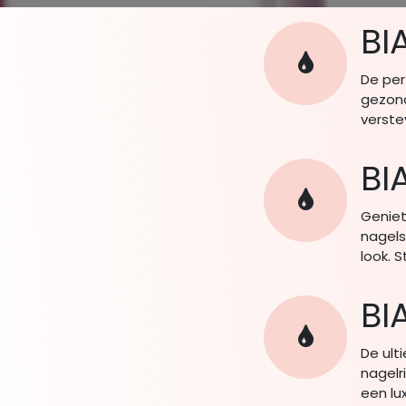
BI
De per
gezond
verste
BI
Geniet
nagels
look. 
BI
De ult
nagelr
een lu