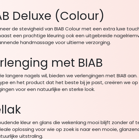
AB Deluxe (Colour)
eer de stevigheid van BIAB Colour met een extra luxe touc
naast een prachtige kleuring ook een uitgebreide nagelriem
nnende handmassage voor ultieme verzorging.
rlenging met BIAB
ie langere nagels wil, bieden we verlengingen met BIAB aan. 
ype en het product dat het beste bij je past, creëren we 
gingen voor een natuurlijke en sterke look.
llak
udende kleur en glans die wekenlang mooi blijft zonder af t
ideale oplossing voor wie op zoek is naar een mooie, glanze
uurlijke uitstraling.