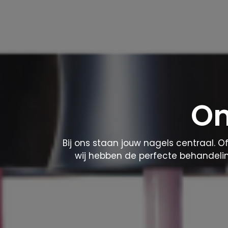
On
Bij ons staan jouw nagels centraal. Of
wij hebben de perfecte behandeli