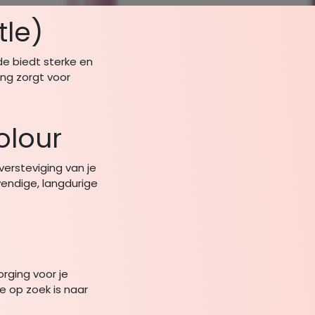
tle)
de biedt sterke en
ng zorgt voor
.
olour
versteviging van je
evendige, langdurige
rging voor je
 op zoek is naar